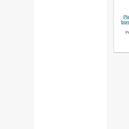
Pla
bor
P