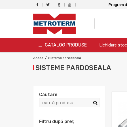
Program de
CATALOG PRODUSE
Lichidare stoc
termo
Acasa
/
Sisteme pardoseala
SISTEME PARDOSEALA
hidro
canalizare
aer conditionat
Căutare
climatizare
ventilare
Filtru după preț
gaz