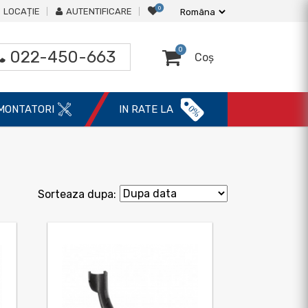
0
LOCAȚIE
AUTENTIFICARE
0
022-450-663
Coș
0%
MONTATORI
IN RATE LA
Sorteaza dupa: