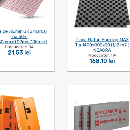
e de Aluminiu cu marcaj
Tia 50m
Placa Nuturi Eurotop MAX
30mmx0.09mm(105micr)
Tia 1400x800x20 (1,12 m? )
Producator: TIA
NEAGRA
21.53 lei
Producator: TIA
168.10 lei