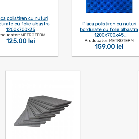
ca polistiren cu nuturi
Placa polistiren cu nuturi
durate cu folie albastra
bordurate cu folie albastra
1200x700x35
1200x700x45
roducator: METROTERM
(0.84m2)/F0003556
125.00 lei
Producator: METROTERM
(0.84m2)/F0005866
159.00 lei