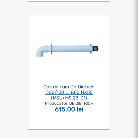
Cos de fum De Dietrich
D60/100 L=800 HX55
(MSL+MS 28-31)
Producator: DE DIETRICH
615.00 lei